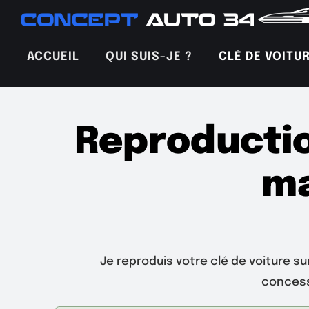
Passer
au
contenu
ACCUEIL
QUI SUIS-JE ?
CLÉ DE VOITU
Reproductio
ma
Je reproduis votre clé de voiture su
concess