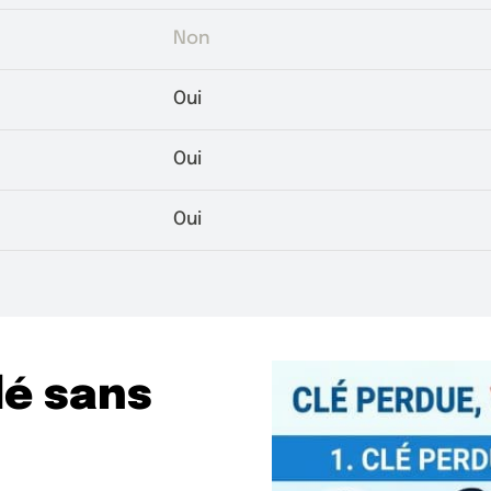
Non
Oui
Oui
Oui
lé sans