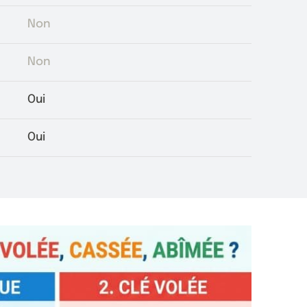
Non
Non
Oui
Oui