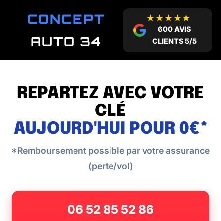
Passer
CONCEPT
★★★★★
au
600 AVIS
contenu
AUTO 34
CLIENTS 5/5
REPARTEZ AVEC VOTRE
CLÉ
AUJOURD'HUI POUR 0€*
*Remboursement possible par votre assurance
(perte/vol)
06 52 85 52 86